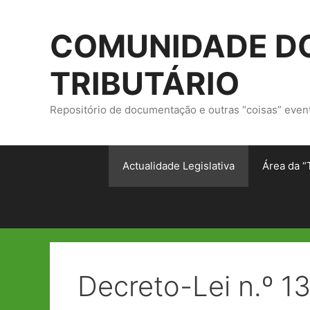
Saltar
para
COMUNIDADE DO
o
conteúdo
TRIBUTÁRIO
Repositório de documentação e outras “coisas” even
Actualidade Legislativa
Área da “
Decreto-Lei n.º 1