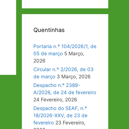
Quentinhas
Portaria n.º 104/2026/1, de
05 de março
5 Março,
2026
Circular n.º 2/2026, de 03
de março
3 Março, 2026
Despacho n.º 2389-
A/2026, de 24 de fevereiro
24 Fevereiro, 2026
Despacho do SEAF, n.º
18/2026-XXV, de 23 de
fevereiro
23 Fevereiro,