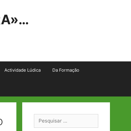
RA»…
Actividade Lúdica
Da Formação
o
Pesquisar
por: