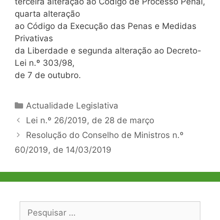
terceira alteração ao Código de Processo Penal,
quarta alteração
ao Código da Execução das Penas e Medidas
Privativas
da Liberdade e segunda alteração ao Decreto-
Lei n.º 303/98,
de 7 de outubro.
Categorias
Actualidade Legislativa
Navegação
Lei n.º 26/2019, de 28 de março
de
Resolução do Conselho de Ministros n.º
artigos
60/2019, de 14/03/2019
Pesquisar
por: