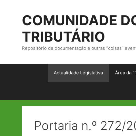
Saltar
para
COMUNIDADE DO
o
conteúdo
TRIBUTÁRIO
Repositório de documentação e outras “coisas” even
Actualidade Legislativa
Área da “
Portaria n.º 272/