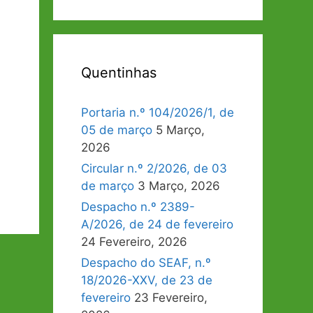
Quentinhas
Portaria n.º 104/2026/1, de
05 de março
5 Março,
2026
Circular n.º 2/2026, de 03
de março
3 Março, 2026
Despacho n.º 2389-
A/2026, de 24 de fevereiro
24 Fevereiro, 2026
Despacho do SEAF, n.º
18/2026-XXV, de 23 de
fevereiro
23 Fevereiro,