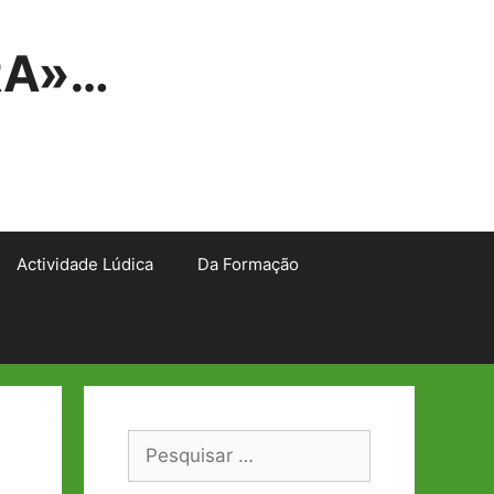
RA»…
Actividade Lúdica
Da Formação
Pesquisar
por: