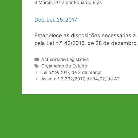
3 Março, 2017
por
Eduardo Brás
Dec_Lei_25_2017
Estabelece as disposições necessárias 
pela Lei n.º 42/2016, de 28 de dezembro.
Categorias
Actualidade Legislativa
Etiquetas
Orçamento do Estado
Navegação
Lei n.º 9/2017, de 3 de março
de
Aviso n.º 2.232/2017, de 14/02, da AT
artigos