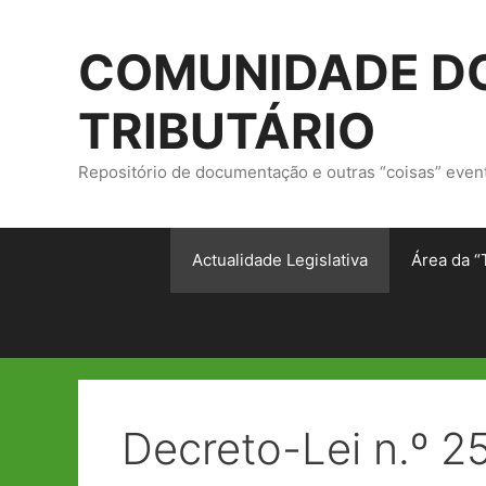
Saltar
para
COMUNIDADE DO
o
conteúdo
TRIBUTÁRIO
Repositório de documentação e outras “coisas” even
Actualidade Legislativa
Área da “
Decreto-Lei n.º 2