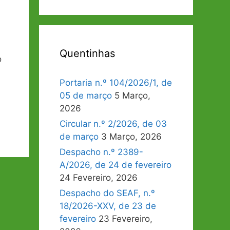
Quentinhas
o
Portaria n.º 104/2026/1, de
05 de março
5 Março,
2026
Circular n.º 2/2026, de 03
de março
3 Março, 2026
Despacho n.º 2389-
A/2026, de 24 de fevereiro
24 Fevereiro, 2026
Despacho do SEAF, n.º
18/2026-XXV, de 23 de
fevereiro
23 Fevereiro,