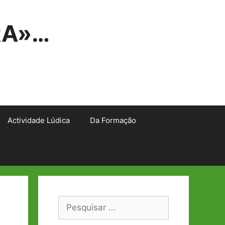
RA»…
Actividade Lúdica
Da Formação
Pesquisar
por: