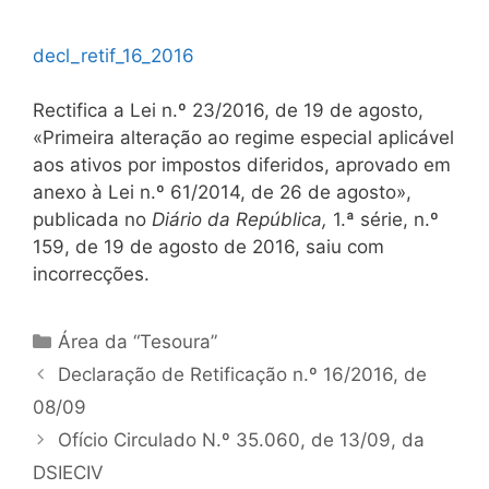
decl_retif_16_2016
Rectifica a Lei n.º 23/2016, de 19 de agosto,
«Primeira alteração ao regime especial aplicável
aos ativos por impostos diferidos, aprovado em
anexo à Lei n.º 61/2014, de 26 de agosto»,
publicada no
Diário da República,
1.ª série, n.º
159, de 19 de agosto de 2016, saiu com
incorrecções.
Categorias
Área da “Tesoura”
Navegação
Declaração de Retificação n.º 16/2016, de
de
08/09
artigos
Ofício Circulado N.º 35.060, de 13/09, da
DSIECIV