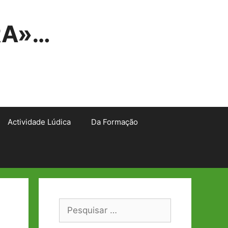
RA»…
Actividade Lúdica
Da Formação
Pesquisar
por: