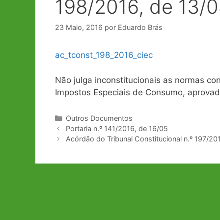
198/2016, de 13/
23 Maio, 2016
por
Eduardo Brás
ac_tconst_198_2016_ciec
Não julga inconstitucionais as normas con
Impostos Especiais de Consumo, aprovado
Categorias
Outros Documentos
Navegação
Portaria n.º 141/2016, de 16/05
de
Acórdão do Tribunal Constitucional n.º 197/20
artigos