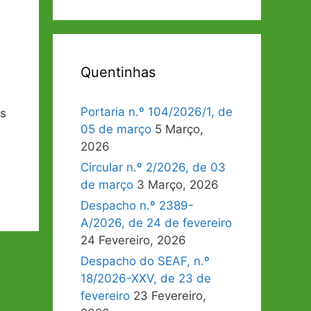
Quentinhas
Portaria n.º 104/2026/1, de
os
05 de março
5 Março,
2026
Circular n.º 2/2026, de 03
de março
3 Março, 2026
Despacho n.º 2389-
A/2026, de 24 de fevereiro
24 Fevereiro, 2026
Despacho do SEAF, n.º
18/2026-XXV, de 23 de
fevereiro
23 Fevereiro,