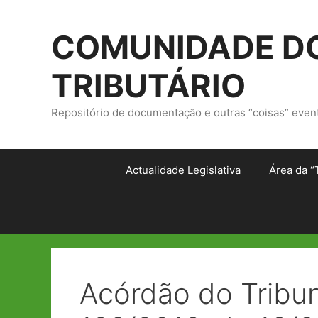
Saltar
para
COMUNIDADE DO
o
conteúdo
TRIBUTÁRIO
Repositório de documentação e outras “coisas” even
Actualidade Legislativa
Área da “
Acórdão do Tribun