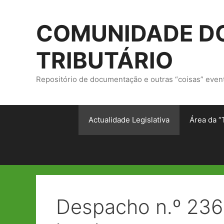
Saltar
para
COMUNIDADE DO
o
conteúdo
TRIBUTÁRIO
Repositório de documentação e outras “coisas” even
Actualidade Legislativa
Área da “
Despacho n.º 236