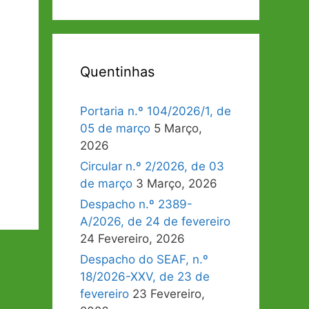
Quentinhas
Portaria n.º 104/2026/1, de
05 de março
5 Março,
2026
Circular n.º 2/2026, de 03
de março
3 Março, 2026
Despacho n.º 2389-
A/2026, de 24 de fevereiro
24 Fevereiro, 2026
Despacho do SEAF, n.º
18/2026-XXV, de 23 de
fevereiro
23 Fevereiro,