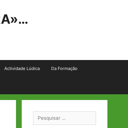
RA»…
Actividade Lúdica
Da Formação
Pesquisar
por: