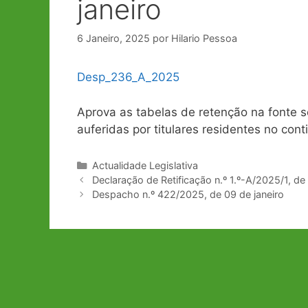
janeiro
6 Janeiro, 2025
por
Hilario Pessoa
Desp_236_A_2025
Aprova as tabelas de retenção na fonte 
auferidas por titulares residentes no co
Categorias
Actualidade Legislativa
Navegação
Declaração de Retificação n.º 1.º-A/2025/1, de 
de
Despacho n.º 422/2025, de 09 de janeiro
artigos