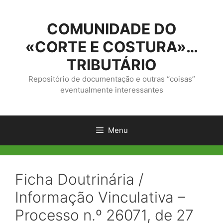
Saltar
para
COMUNIDADE DO
o
conteúdo
«CORTE E COSTURA»…
TRIBUTÁRIO
Repositório de documentação e outras “coisas”
eventualmente interessantes
Menu
Ficha Doutrinária /
Informação Vinculativa –
Processo n.º 26071, de 27