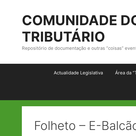
Saltar
para
COMUNIDADE DO
o
conteúdo
TRIBUTÁRIO
Repositório de documentação e outras “coisas” even
Actualidade Legislativa
Área da “
Folheto – E-Balcã