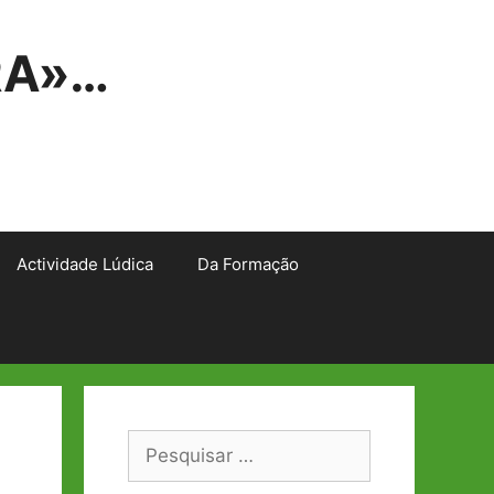
RA»…
Actividade Lúdica
Da Formação
Pesquisar
por: