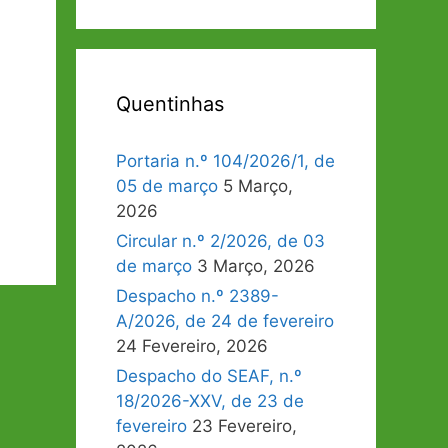
Quentinhas
Portaria n.º 104/2026/1, de
05 de março
5 Março,
2026
Circular n.º 2/2026, de 03
de março
3 Março, 2026
Despacho n.º 2389-
A/2026, de 24 de fevereiro
24 Fevereiro, 2026
Despacho do SEAF, n.º
18/2026-XXV, de 23 de
fevereiro
23 Fevereiro,