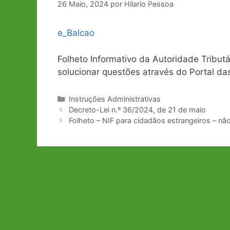
26 Maio, 2024
por
Hilario Pessoa
e_Balcao
Folheto Informativo da Autoridade Tribut
solucionar questões através do Portal da
Categorias
Instruções Administrativas
Navegação
Decreto-Lei n.º 36/2024, de 21 de maio
de
Folheto – NIF para cidadãos estrangeiros – não
artigos