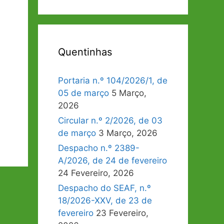
Quentinhas
Portaria n.º 104/2026/1, de
05 de março
5 Março,
2026
Circular n.º 2/2026, de 03
de março
3 Março, 2026
Despacho n.º 2389-
A/2026, de 24 de fevereiro
24 Fevereiro, 2026
Despacho do SEAF, n.º
18/2026-XXV, de 23 de
fevereiro
23 Fevereiro,