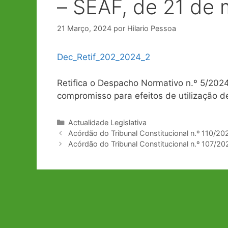
– SEAF, de 21 de
21 Março, 2024
por
Hilario Pessoa
Dec_Retif_202_2024_2
Retifica o Despacho Normativo n.º 5/2024
compromisso para efeitos de utilização de
Categorias
Actualidade Legislativa
Navegação
Acórdão do Tribunal Constitucional n.º 110/2
de
Acórdão do Tribunal Constitucional n.º 107/20
artigos