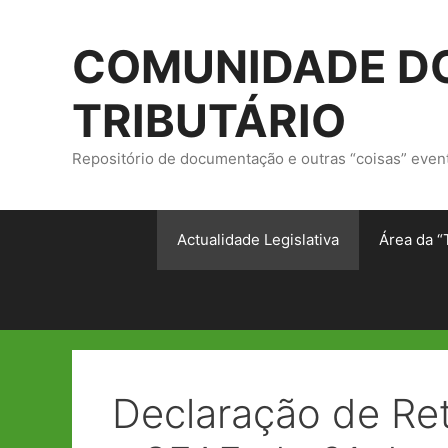
Saltar
para
COMUNIDADE DO
o
conteúdo
TRIBUTÁRIO
Repositório de documentação e outras “coisas” even
Actualidade Legislativa
Área da “
Declaração de Ret