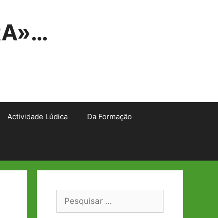
RA»…
Actividade Lúdica
Da Formação
Pesquisar
por: