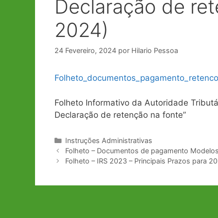
Declaração de ret
2024)
24 Fevereiro, 2024
por
Hilario Pessoa
Folheto_documentos_pagamento_retenco
Folheto Informativo da Autoridade Tribu
Declaração de retenção na fonte”
Categorias
Instruções Administrativas
Navegação
Folheto – Documentos de pagamento Modelos 
de
Folheto – IRS 2023 – Principais Prazos para 20
artigos