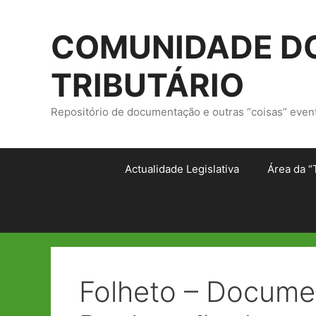
Saltar
para
COMUNIDADE DO
o
conteúdo
TRIBUTÁRIO
Repositório de documentação e outras “coisas” even
Actualidade Legislativa
Área da “
Folheto – Docume