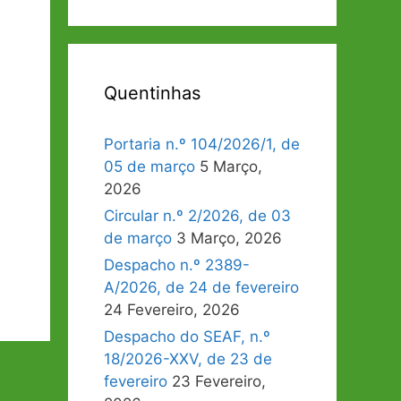
Quentinhas
Portaria n.º 104/2026/1, de
05 de março
5 Março,
2026
Circular n.º 2/2026, de 03
de março
3 Março, 2026
Despacho n.º 2389-
A/2026, de 24 de fevereiro
24 Fevereiro, 2026
Despacho do SEAF, n.º
18/2026-XXV, de 23 de
fevereiro
23 Fevereiro,