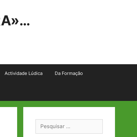
RA»…
Actividade Lúdica
Da Formação
Pesquisar
por: