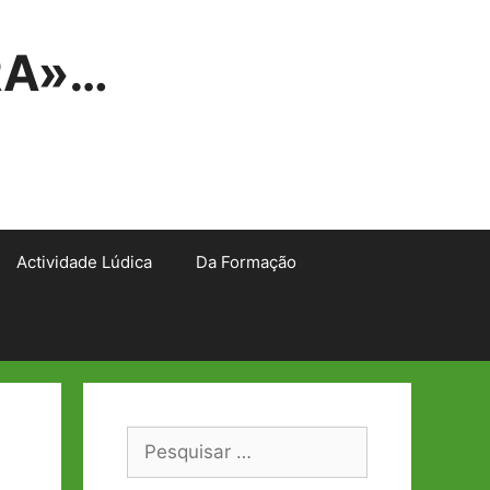
RA»…
Actividade Lúdica
Da Formação
Pesquisar
por: