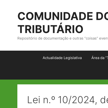
Saltar
para
COMUNIDADE DO
o
conteúdo
TRIBUTÁRIO
Repositório de documentação e outras “coisas” even
Actualidade Legislativa
Área da “
Lei n.º 10/2024, d