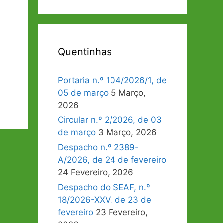
Quentinhas
Portaria n.º 104/2026/1, de
05 de março
5 Março,
2026
Circular n.º 2/2026, de 03
de março
3 Março, 2026
Despacho n.º 2389-
A/2026, de 24 de fevereiro
24 Fevereiro, 2026
Despacho do SEAF, n.º
18/2026-XXV, de 23 de
fevereiro
23 Fevereiro,