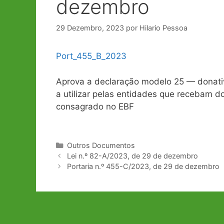
dezembro
29 Dezembro, 2023
por
Hilario Pessoa
Port_455_B_2023
Aprova a declaração modelo 25 — donativ
a utilizar pelas entidades que recebam d
consagrado no EBF
Categorias
Outros Documentos
Navegação
Lei n.º 82-A/2023, de 29 de dezembro
de
Portaria n.º 455-C/2023, de 29 de dezembro
artigos