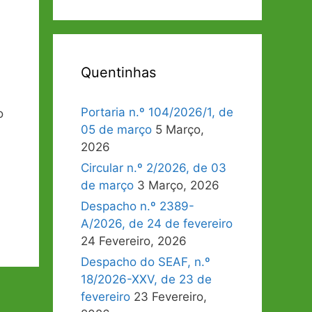
Quentinhas
Portaria n.º 104/2026/1, de
o
05 de março
5 Março,
2026
Circular n.º 2/2026, de 03
de março
3 Março, 2026
Despacho n.º 2389-
A/2026, de 24 de fevereiro
24 Fevereiro, 2026
Despacho do SEAF, n.º
18/2026-XXV, de 23 de
fevereiro
23 Fevereiro,