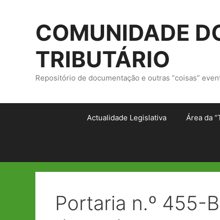
Saltar
para
COMUNIDADE DO
o
conteúdo
TRIBUTÁRIO
Repositório de documentação e outras “coisas” even
Actualidade Legislativa
Área da “
Portaria n.º 455-