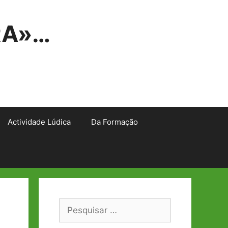
RA»…
Actividade Lúdica
Da Formação
Pesquisar
por: