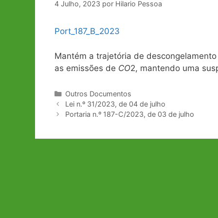
4 Julho, 2023
por
Hilario Pessoa
Port_187_B_2023
Mantém a trajetória de descongelamento 
as emissões de
CO
2, mantendo uma susp
Categorias
Outros Documentos
Navegação
Lei n.º 31/2023, de 04 de julho
de
Portaria n.º 187-C/2023, de 03 de julho
artigos