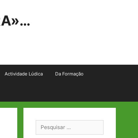
RA»…
Actividade Lúdica
Da Formação
Pesquisar
por: