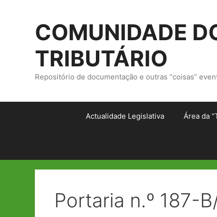
Saltar
para
COMUNIDADE DO
o
conteúdo
TRIBUTÁRIO
Repositório de documentação e outras “coisas” even
Actualidade Legislativa
Área da “
Portaria n.º 187-B