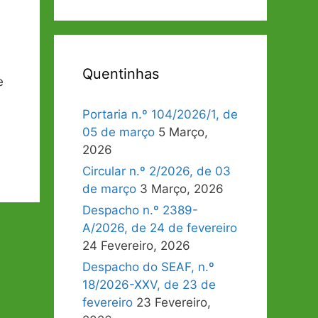
Quentinhas
e
Portaria n.º 104/2026/1, de
05 de março
5 Março,
2026
Circular n.º 2/2026, de 03
de março
3 Março, 2026
Despacho n.º 2389-
A/2026, de 24 de fevereiro
24 Fevereiro, 2026
Despacho do SEAF, n.º
18/2026-XXV, de 23 de
fevereiro
23 Fevereiro,