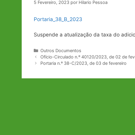
5 Fevereiro, 2023
por
Hilario Pessoa
Portaria_38
_
B_2023
Suspende a atualização da taxa do adic
Categorias
Outros Documentos
Navegação
Ofício-Circulado n.º 40120/2023, de 02 de fev
de
Portaria n.º 38-C/2023, de 03 de fevereiro
artigos