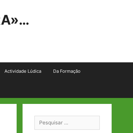
RA»…
Actividade Lúdica
Da Formação
Pesquisar
por: