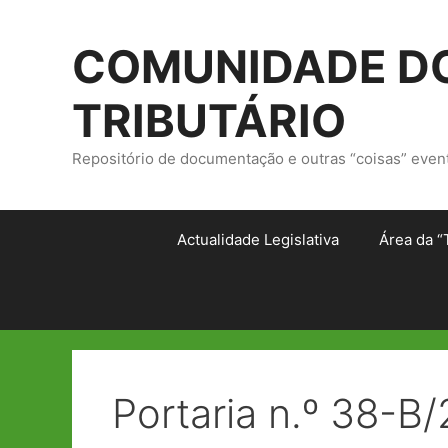
Saltar
para
COMUNIDADE DO
o
conteúdo
TRIBUTÁRIO
Repositório de documentação e outras “coisas” even
Actualidade Legislativa
Área da “
Portaria n.º 38-B/