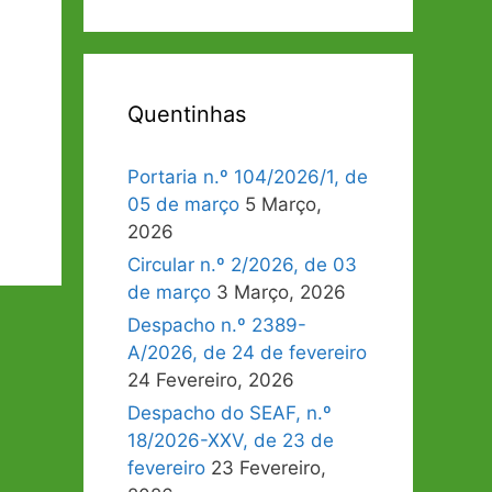
Quentinhas
Portaria n.º 104/2026/1, de
05 de março
5 Março,
2026
Circular n.º 2/2026, de 03
de março
3 Março, 2026
Despacho n.º 2389-
A/2026, de 24 de fevereiro
24 Fevereiro, 2026
Despacho do SEAF, n.º
18/2026-XXV, de 23 de
fevereiro
23 Fevereiro,