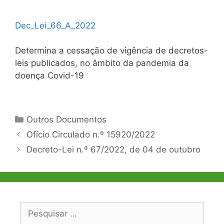
Dec_Lei_66_A_2022
Determina a cessação de vigência de decretos-
leis publicados, no âmbito da pandemia da
doença Covid-19
Categorias
Outros Documentos
Navegação
Ofício Circulado n.º 15920/2022
de
Decreto-Lei n.º 67/2022, de 04 de outubro
artigos
Pesquisar
por: