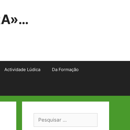
RA»…
Actividade Lúdica
Da Formação
Pesquisar
por: