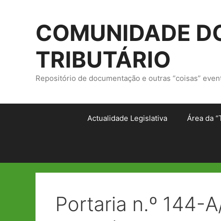
Saltar
para
COMUNIDADE DO
o
conteúdo
TRIBUTÁRIO
Repositório de documentação e outras “coisas” even
Actualidade Legislativa
Área da “
Portaria n.º 144-