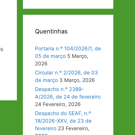
Quentinhas
Portaria n.º 104/2026/1, de
is
05 de março
5 Março,
2026
Circular n.º 2/2026, de 03
de março
3 Março, 2026
Despacho n.º 2389-
A/2026, de 24 de fevereiro
24 Fevereiro, 2026
Despacho do SEAF, n.º
18/2026-XXV, de 23 de
fevereiro
23 Fevereiro,