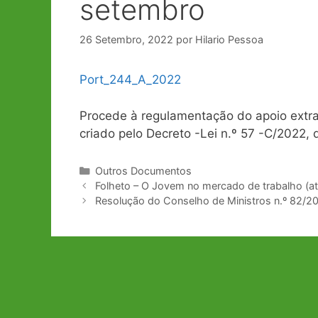
setembro
26 Setembro, 2022
por
Hilario Pessoa
Port_244_A_2022
Procede à regulamentação do apoio extrao
criado pelo Decreto -Lei n.º 57 -C/2022,
Categorias
Outros Documentos
Navegação
Folheto – O Jovem no mercado de trabalho (at
de
Resolução do Conselho de Ministros n.º 82/2
artigos