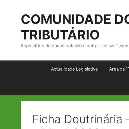
Saltar
para
COMUNIDADE DO
o
conteúdo
TRIBUTÁRIO
Repositório de documentação e outras “coisas” even
Actualidade Legislativa
Área da “
Ficha Doutrinária