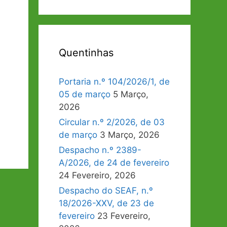
Quentinhas
Portaria n.º 104/2026/1, de
05 de março
5 Março,
2026
Circular n.º 2/2026, de 03
de março
3 Março, 2026
Despacho n.º 2389-
A/2026, de 24 de fevereiro
24 Fevereiro, 2026
Despacho do SEAF, n.º
18/2026-XXV, de 23 de
fevereiro
23 Fevereiro,