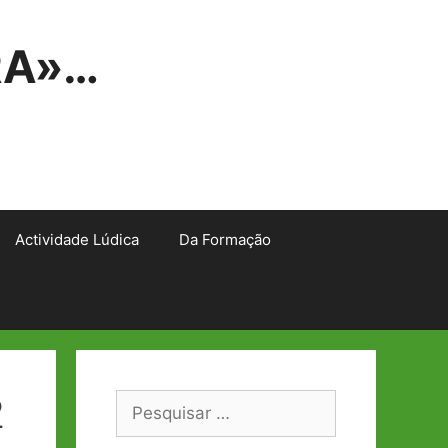
RA»…
Actividade Lúdica
Da Formação
2
Pesquisar
por: