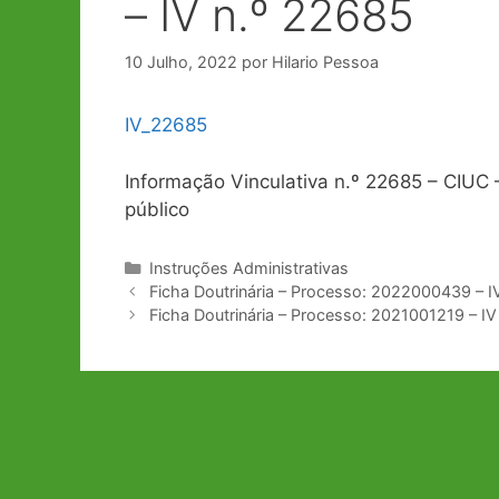
– IV n.º 22685
10 Julho, 2022
por
Hilario Pessoa
IV_22685
Informação Vinculativa n.º 22685 – CIUC 
público
Categorias
Instruções Administrativas
Navegação
Ficha Doutrinária – Processo: 2022000439 – I
de
Ficha Doutrinária – Processo: 2021001219 – IV
artigos