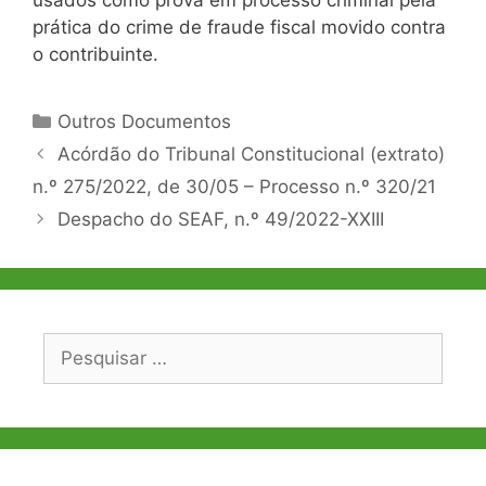
usados como prova em processo criminal pela
prática do crime de fraude fiscal movido contra
o contribuinte.
Categorias
Outros Documentos
Navegação
Acórdão do Tribunal Constitucional (extrato)
de
n.º 275/2022, de 30/05 – Processo n.º 320/21
artigos
Despacho do SEAF, n.º 49/2022-XXIII
Pesquisar
por: