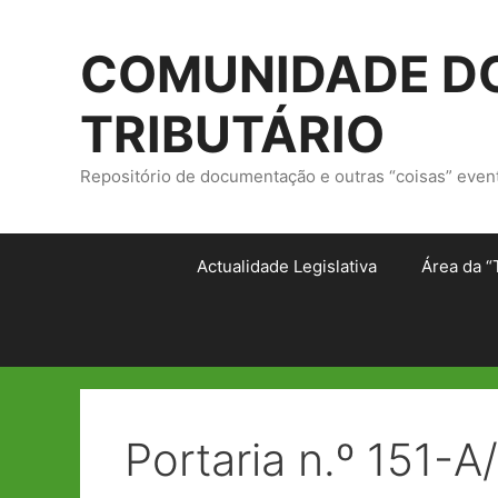
Saltar
para
COMUNIDADE DO
o
conteúdo
TRIBUTÁRIO
Repositório de documentação e outras “coisas” even
Actualidade Legislativa
Área da “
Portaria n.º 151-