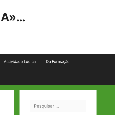
RA»…
Actividade Lúdica
Da Formação
Pesquisar
por: