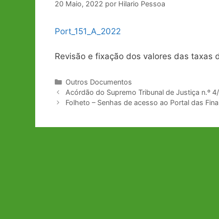
20 Maio, 2022
por
Hilario Pessoa
Port_151_A_2022
Revisão e fixação dos valores das taxas 
Categorias
Outros Documentos
Navegação
Acórdão do Supremo Tribunal de Justiça n.º 4
de
Folheto – Senhas de acesso ao Portal das Fin
artigos