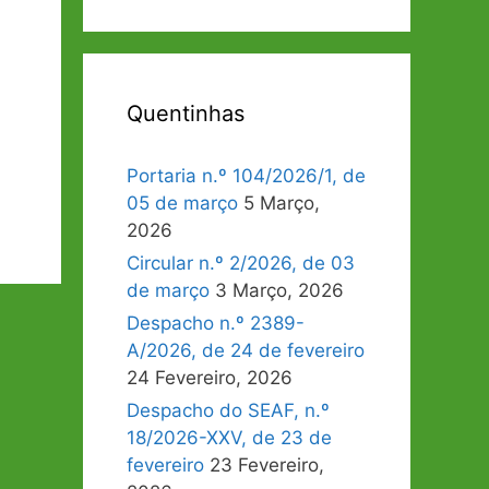
Quentinhas
Portaria n.º 104/2026/1, de
05 de março
5 Março,
2026
Circular n.º 2/2026, de 03
de março
3 Março, 2026
Despacho n.º 2389-
A/2026, de 24 de fevereiro
24 Fevereiro, 2026
Despacho do SEAF, n.º
18/2026-XXV, de 23 de
fevereiro
23 Fevereiro,