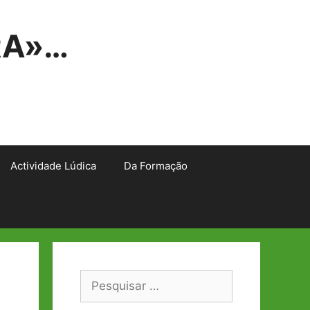
RA»…
Actividade Lúdica
Da Formação
Pesquisar
por: