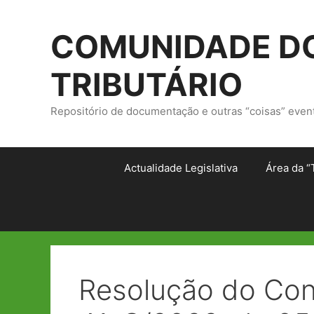
Saltar
para
COMUNIDADE DO
o
conteúdo
TRIBUTÁRIO
Repositório de documentação e outras “coisas” even
Actualidade Legislativa
Área da “
Resolução do Cons