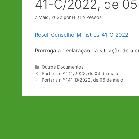
41-C/2022, de 05
7 Maio, 2022
por
Hilario Pessoa
Resol_Conselho_Ministros_41_C_2022
Prorroga a declaração da situação de al
Categorias
Outros Documentos
Navegação
Portaria n.º 141/2022, de 03 de maio
de
Portaria n.º 141-B/2022, de 06 de maio
artigos