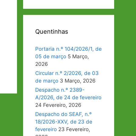
Quentinhas
Portaria n.º 104/2026/1, de
05 de março
5 Março,
2026
Circular n.º 2/2026, de 03
de março
3 Março, 2026
Despacho n.º 2389-
A/2026, de 24 de fevereiro
24 Fevereiro, 2026
Despacho do SEAF, n.º
18/2026-XXV, de 23 de
fevereiro
23 Fevereiro,