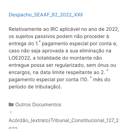
Despacho_SEAAF_92_2022_XXII
Relativamente ao IRC aplicável no ano de 2022,
os sujeitos passivos podem não proceder à
º
entrega do 1.
pagamento especial por conta e,
caso não seja aprovada a sua eliminação na
LOE2022, a totalidade do montante não
entregue possa ser regularizado, sem ónus ou
º
encargos, na data limite respeitante ao 2.
º
pagamento especial por conta (10.
mês do
período de tributação).
Categorias
Outros Documentos
Navegação
de
Acórdão_(extrato)Tribunal_Constitucional_127_2
artigos