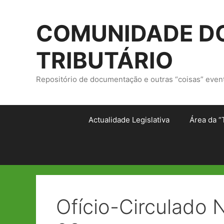
Saltar
para
COMUNIDADE DO
o
conteúdo
TRIBUTÁRIO
Repositório de documentação e outras “coisas” even
Actualidade Legislativa
Área da “
Ofício-Circulado 