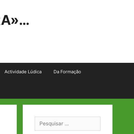
RA»…
Actividade Lúdica
Da Formação
Pesquisar
por: