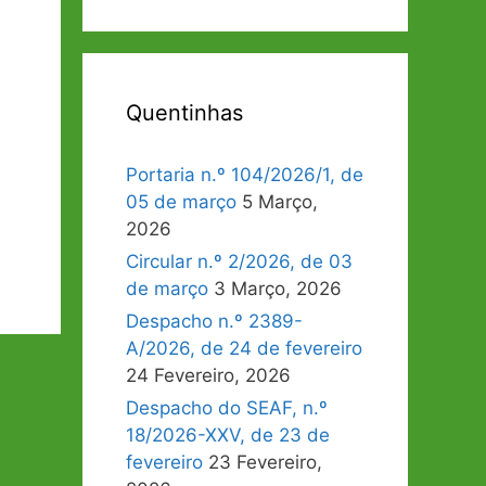
Quentinhas
Portaria n.º 104/2026/1, de
05 de março
5 Março,
2026
Circular n.º 2/2026, de 03
de março
3 Março, 2026
Despacho n.º 2389-
A/2026, de 24 de fevereiro
24 Fevereiro, 2026
Despacho do SEAF, n.º
18/2026-XXV, de 23 de
fevereiro
23 Fevereiro,