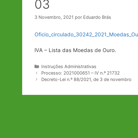
03
3 Novembro, 2021
por
Eduardo Brás
Oficio_circulado_30242_2021_Moedas_Ou
IVA – Lista das Moedas de Ouro.
Categorias
Instruções Administrativas
Navegação
Processo: 2021000651 – IV n.º 21732
de
Decreto-Lei n.º 88/2021, de 3 de novembro
artigos