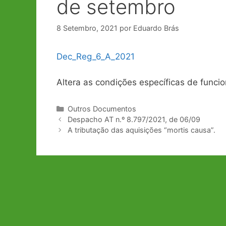
de setembro
8 Setembro, 2021
por
Eduardo Brás
Dec_Reg_6_A_2021
Altera as condições específicas de func
Categorias
Outros Documentos
Navegação
Despacho AT n.º 8.797/2021, de 06/09
de
A tributação das aquisições “mortis causa”.
artigos