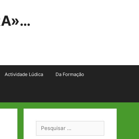
RA»…
Actividade Lúdica
Da Formação
Pesquisar
por: