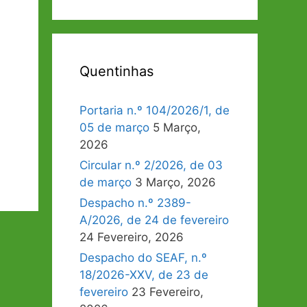
Quentinhas
Portaria n.º 104/2026/1, de
05 de março
5 Março,
2026
Circular n.º 2/2026, de 03
de março
3 Março, 2026
Despacho n.º 2389-
A/2026, de 24 de fevereiro
24 Fevereiro, 2026
Despacho do SEAF, n.º
18/2026-XXV, de 23 de
fevereiro
23 Fevereiro,