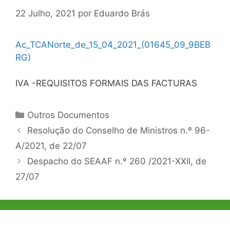
22 Julho, 2021
por
Eduardo Brás
Ac_TCANorte_de_15_04_2021_(01645_09_9BEB
RG)
IVA -REQUISITOS FORMAIS DAS FACTURAS
Categorias
Outros Documentos
Navegação
Resolução do Conselho de Ministros n.º 96-
de
A/2021, de 22/07
artigos
Despacho do SEAAF n.º 260 /2021-XXII, de
27/07