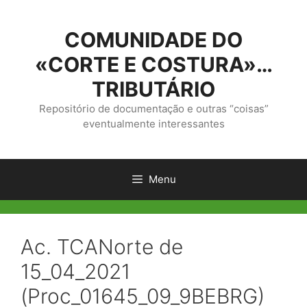
Saltar
para
COMUNIDADE DO
o
conteúdo
«CORTE E COSTURA»…
TRIBUTÁRIO
Repositório de documentação e outras “coisas”
eventualmente interessantes
Menu
Ac. TCANorte de
15_04_2021
(Proc_01645_09_9BEBRG)