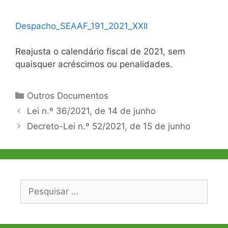
Despacho_SEAAF_191_2021_XXII
Reajusta o calendário fiscal de 2021, sem
quaisquer acréscimos ou penalidades.
Categorias
Outros Documentos
Navegação
Lei n.º 36/2021, de 14 de junho
de
Decreto-Lei n.º 52/2021, de 15 de junho
artigos
Pesquisar
por: