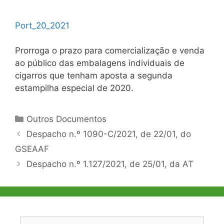
Port_20_2021
Prorroga o prazo para comercialização e venda
ao público das embalagens individuais de
cigarros que tenham aposta a segunda
estampilha especial de 2020.
Categorias
Outros Documentos
Navegação
Despacho n.º 1090-C/2021, de 22/01, do
de
GSEAAF
artigos
Despacho n.º 1.127/2021, de 25/01, da AT
Pesquisar