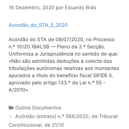
16 Dezembro, 2020
por
Eduardo Brás
Acordão_do_STA_5_2020
Acórdão do STA de 08/07/2020, no Processo
n.º 10/20.1BALSB — Pleno da 2.ª Secção.
Uniformiza a Jurisprudência no sentido de que:
«Não são admitidas deduções à colecta das
tributações autónomas relativas aos montantes
apurados a título do benefício fiscal SIFIDE II,
aprovado pelo artigo 133.º da Lei n.º 55 -
A/2010».
Categorias
Outros Documentos
Navegação
Acórdão (extrato) n.º 566/2020, de Tribunal
de
Constitucional, de 21/10