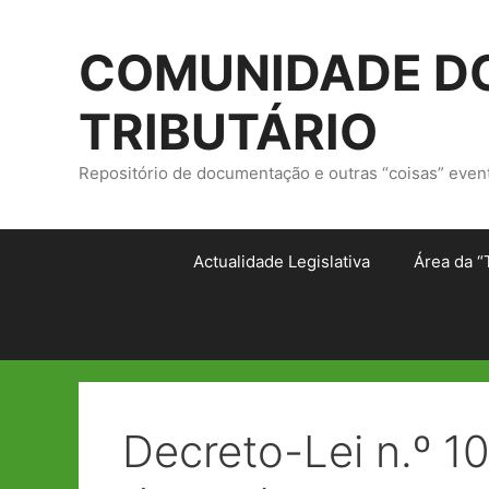
Saltar
para
COMUNIDADE DO
o
conteúdo
TRIBUTÁRIO
Repositório de documentação e outras “coisas” even
Actualidade Legislativa
Área da “
Decreto-Lei n.º 1