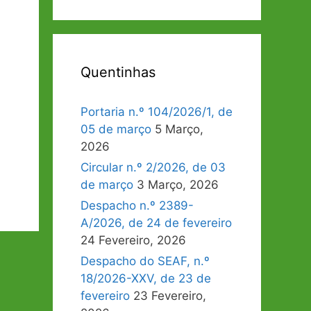
Quentinhas
Portaria n.º 104/2026/1, de
05 de março
5 Março,
2026
Circular n.º 2/2026, de 03
de março
3 Março, 2026
Despacho n.º 2389-
A/2026, de 24 de fevereiro
24 Fevereiro, 2026
Despacho do SEAF, n.º
18/2026-XXV, de 23 de
fevereiro
23 Fevereiro,