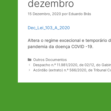
dezembro
15 Dezembro, 2020
por
Eduardo Brás
Dec_Lei_103_A_2020
Altera o regime excecional e temporário 
pandemia da doença COVID -19.
Categorias
Outros Documentos
Navegação
Despacho n.º 11.981/2020, de 02/12, do Gabin
de
Acórdão (extrato) n.º 566/2020, de Tribunal Co
artigos