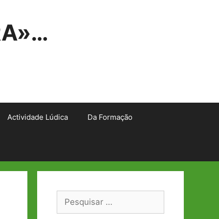
RA»…
Actividade Lúdica
Da Formação
Pesquisar
por: