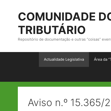
Saltar
para
COMUNIDADE DO
o
conteúdo
TRIBUTÁRIO
Repositório de documentação e outras “coisas” even
Actualidade Legislativa
Área da “
Aviso n.º 15.365/