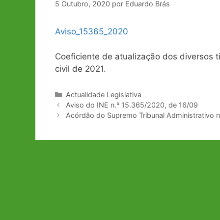
5 Outubro, 2020
por
Eduardo Brás
Aviso_15365_2020
Coeficiente de atualização dos diversos 
civil de 2021.
Categorias
Actualidade Legislativa
Navegação
Aviso do INE n.º 15.365/2020, de 16/09
de
Acórdão do Supremo Tribunal Administrativo n
artigos