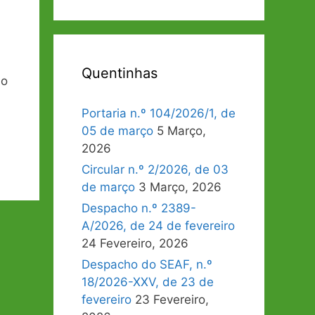
Quentinhas
no
Portaria n.º 104/2026/1, de
05 de março
5 Março,
2026
Circular n.º 2/2026, de 03
de março
3 Março, 2026
Despacho n.º 2389-
A/2026, de 24 de fevereiro
24 Fevereiro, 2026
Despacho do SEAF, n.º
18/2026-XXV, de 23 de
fevereiro
23 Fevereiro,