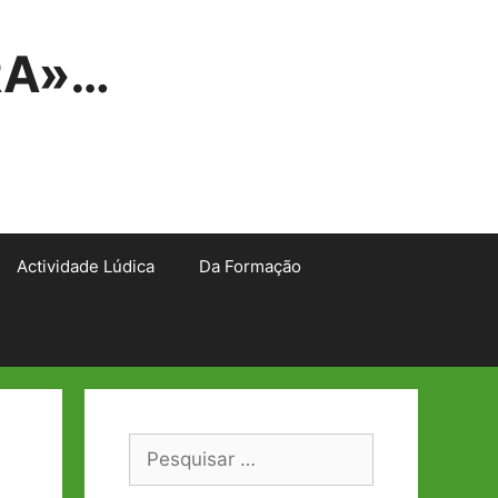
RA»…
Actividade Lúdica
Da Formação
Pesquisar
por: