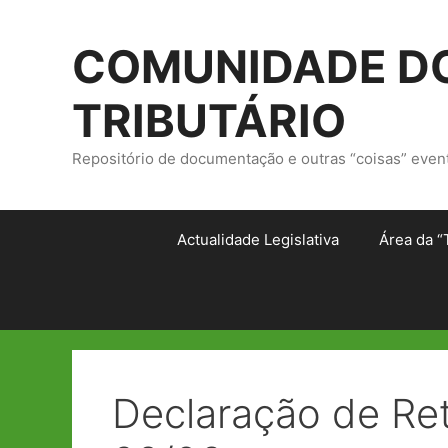
Saltar
para
COMUNIDADE DO
o
conteúdo
TRIBUTÁRIO
Repositório de documentação e outras “coisas” even
Actualidade Legislativa
Área da “
Declaração de Ret