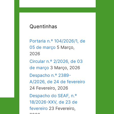
Quentinhas
Portaria n.º 104/2026/1, de
05 de março
5 Março,
2026
Circular n.º 2/2026, de 03
de março
3 Março, 2026
Despacho n.º 2389-
A/2026, de 24 de fevereiro
24 Fevereiro, 2026
Despacho do SEAF, n.º
18/2026-XXV, de 23 de
fevereiro
23 Fevereiro,