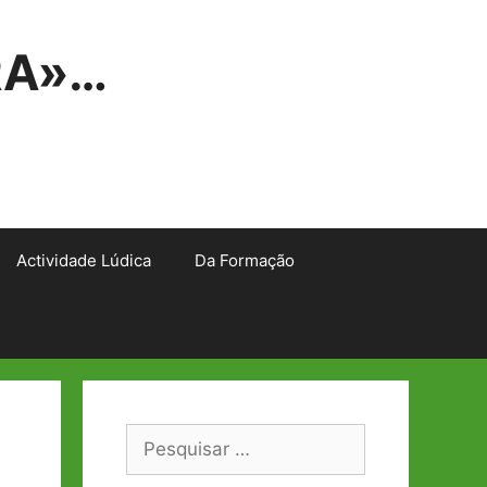
RA»…
Actividade Lúdica
Da Formação
Pesquisar
por: