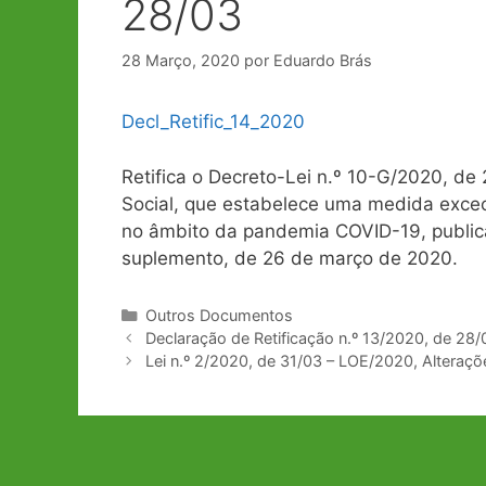
28/03
28 Março, 2020
por
Eduardo Brás
Decl_Retific_14_2020
Retifica o Decreto-Lei n.º 10-G/2020, de
Social, que estabelece uma medida excec
no âmbito da pandemia COVID-19, publicado
suplemento, de 26 de março de 2020.
Categorias
Outros Documentos
Navegação
Declaração de Retificação n.º 13/2020, de 28/
de
Lei n.º 2/2020, de 31/03 – LOE/2020, Alteraçõ
artigos