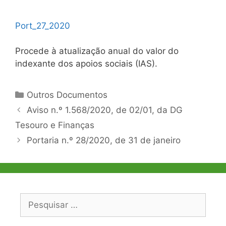
Port_27_2020
Procede à atualização anual do valor do
indexante dos apoios sociais (IAS).
Categorias
Outros Documentos
Navegação
Aviso n.º 1.568/2020, de 02/01, da DG
de
Tesouro e Finanças
artigos
Portaria n.º 28/2020, de 31 de janeiro
Pesquisar
por: