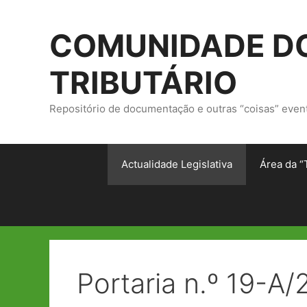
Saltar
para
COMUNIDADE DO
o
conteúdo
TRIBUTÁRIO
Repositório de documentação e outras “coisas” even
Actualidade Legislativa
Área da “
Portaria n.º 19-A/