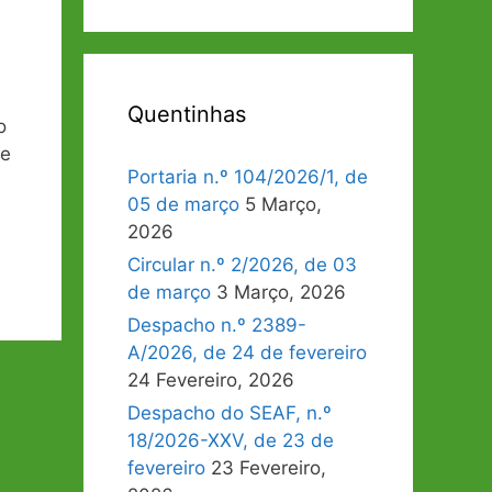
Quentinhas
o
de
Portaria n.º 104/2026/1, de
05 de março
5 Março,
2026
Circular n.º 2/2026, de 03
de março
3 Março, 2026
Despacho n.º 2389-
A/2026, de 24 de fevereiro
24 Fevereiro, 2026
Despacho do SEAF, n.º
18/2026-XXV, de 23 de
fevereiro
23 Fevereiro,