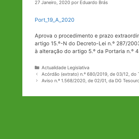
27 Janeiro, 2020
por
Eduardo Brás
Port_19_A_2020
Aprova o procedimento e prazo extraordin
artigo 15.º-N do Decreto-Lei n.º 287/200
à alteração do artigo 5.º da Portaria n.
Categorias
Actualidade Legislativa
Navegação
Acórdão (extrato) n.º 680/2019, de 03/12, do T
de
Aviso n.º 1.568/2020, de 02/01, da DG Tesour
artigos