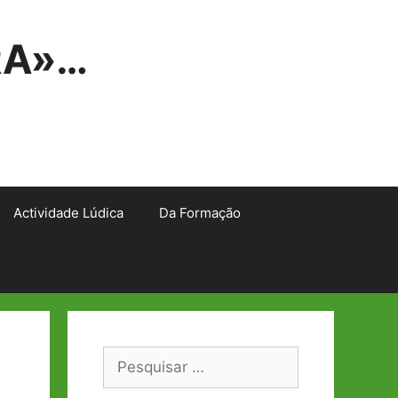
RA»…
Actividade Lúdica
Da Formação
Pesquisar
por: