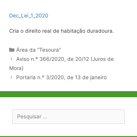
Dec_Lei_1_2020
Cria o direito real de habitação duradoura.
Categorias
Área da “Tesoura”
Navegação
Aviso n.º 366/2020, de 20/12 (Juros de
de
Mora)
artigos
Portaria n.º 3/2020, de 13 de janeiro
Pesquisar
por: