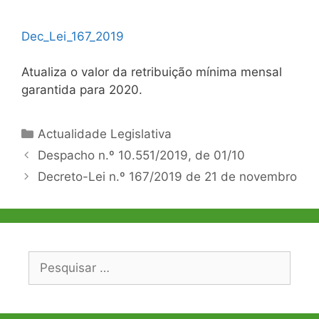
Dec_Lei_167_2019
Atualiza o valor da retribuição mínima mensal
garantida para 2020.
Categorias
Actualidade Legislativa
Navegação
Despacho n.º 10.551/2019, de 01/10
de
Decreto-Lei n.º 167/2019 de 21 de novembro
artigos
Pesquisar
por: