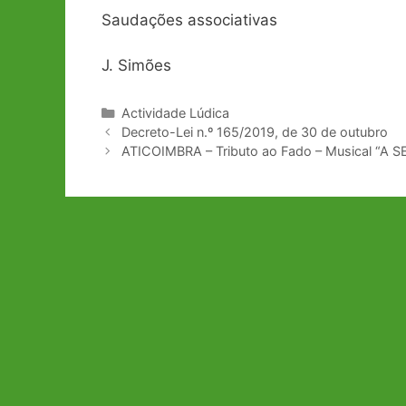
Saudações associativas
J. Simões
Categorias
Actividade Lúdica
Navegação
Decreto-Lei n.º 165/2019, de 30 de outubro
de
ATICOIMBRA – Tributo ao Fado – Musical “A 
artigos