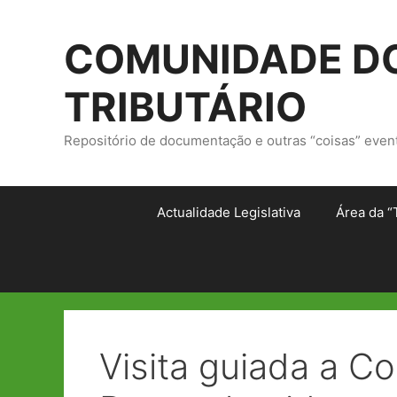
Saltar
para
COMUNIDADE DO
o
conteúdo
TRIBUTÁRIO
Repositório de documentação e outras “coisas” even
Actualidade Legislativa
Área da “
Visita guiada a C