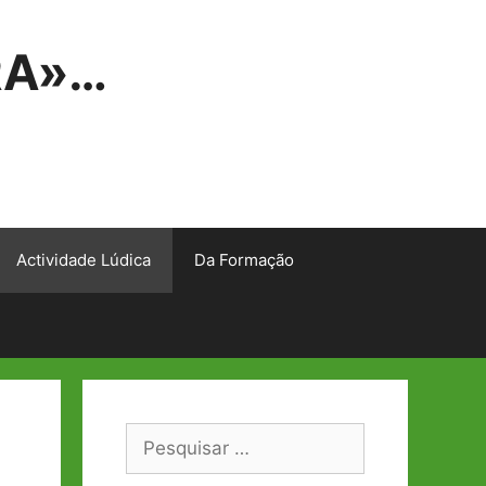
RA»…
Actividade Lúdica
Da Formação
Pesquisar
por: