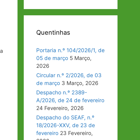
Quentinhas
Portaria n.º 104/2026/1, de
da
05 de março
5 Março,
2026
Circular n.º 2/2026, de 03
de março
3 Março, 2026
Despacho n.º 2389-
A/2026, de 24 de fevereiro
24 Fevereiro, 2026
Despacho do SEAF, n.º
18/2026-XXV, de 23 de
fevereiro
23 Fevereiro,