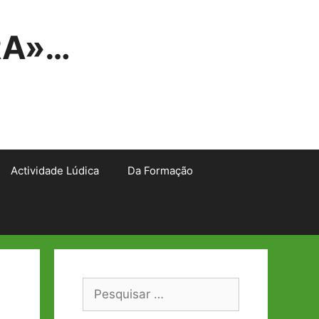
RA»…
Actividade Lúdica
Da Formação
Pesquisar
por: