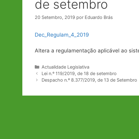
de setembro
20 Setembro, 2019
por
Eduardo Brás
Dec_Regulam_4_2019
Altera a regulamentação aplicável ao sis
Categorias
Actualidade Legislativa
Navegação
Lei n.º 119/2019, de 18 de setembro
de
Despacho n.º 8.377/2019, de 13 de Setembro
artigos