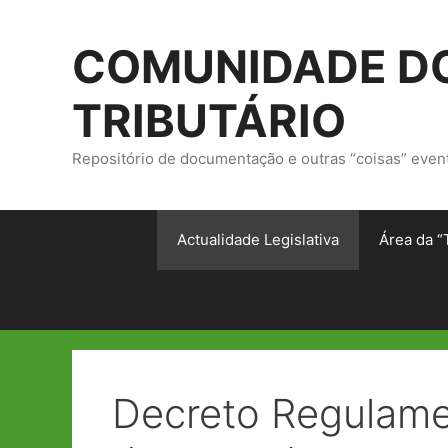
Saltar
para
COMUNIDADE DO
o
conteúdo
TRIBUTÁRIO
Repositório de documentação e outras “coisas” even
Actualidade Legislativa
Área da “
Decreto Regulamen