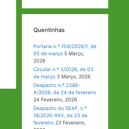
Quentinhas
Portaria n.º 104/2026/1, de
05 de março
5 Março,
2026
Circular n.º 2/2026, de 03
de março
3 Março, 2026
Despacho n.º 2389-
A/2026, de 24 de fevereiro
24 Fevereiro, 2026
Despacho do SEAF, n.º
18/2026-XXV, de 23 de
fevereiro
23 Fevereiro,