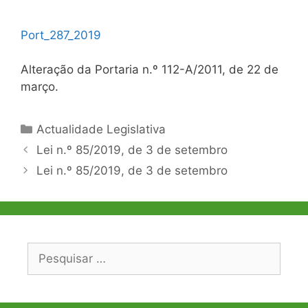
Port_287_2019
Alteração da Portaria n.º 112-A/2011, de 22 de
março.
Categorias
Actualidade Legislativa
Navegação
Lei n.º 85/2019, de 3 de setembro
de
Lei n.º 85/2019, de 3 de setembro
artigos
Pesquisar
por: