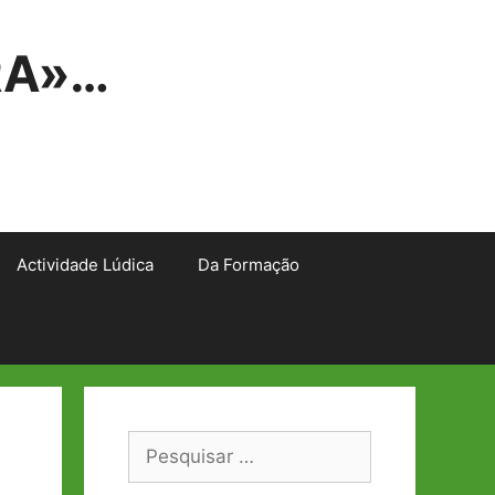
RA»…
Actividade Lúdica
Da Formação
Pesquisar
por: