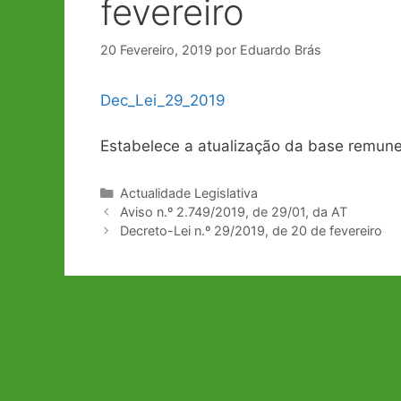
fevereiro
20 Fevereiro, 2019
por
Eduardo Brás
Dec_Lei_29_2019
Estabelece a atualização da base remune
Categorias
Actualidade Legislativa
Navegação
Aviso n.º 2.749/2019, de 29/01, da AT
de
Decreto-Lei n.º 29/2019, de 20 de fevereiro
artigos