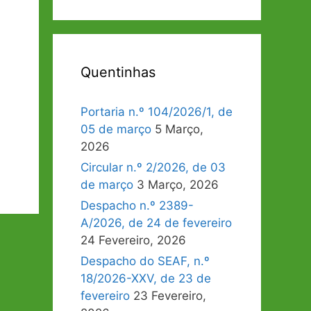
Quentinhas
Portaria n.º 104/2026/1, de
05 de março
5 Março,
2026
Circular n.º 2/2026, de 03
de março
3 Março, 2026
Despacho n.º 2389-
A/2026, de 24 de fevereiro
24 Fevereiro, 2026
Despacho do SEAF, n.º
18/2026-XXV, de 23 de
fevereiro
23 Fevereiro,