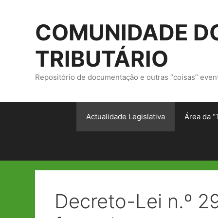
Saltar
para
COMUNIDADE DO
o
conteúdo
TRIBUTÁRIO
Repositório de documentação e outras “coisas” even
Actualidade Legislativa
Área da “
Decreto-Lei n.º 2