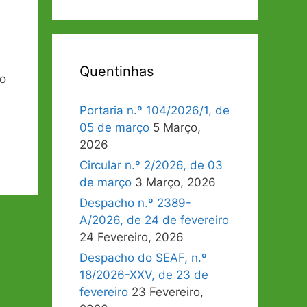
Quentinhas
do
Portaria n.º 104/2026/1, de
05 de março
5 Março,
2026
Circular n.º 2/2026, de 03
de março
3 Março, 2026
Despacho n.º 2389-
A/2026, de 24 de fevereiro
24 Fevereiro, 2026
Despacho do SEAF, n.º
18/2026-XXV, de 23 de
fevereiro
23 Fevereiro,