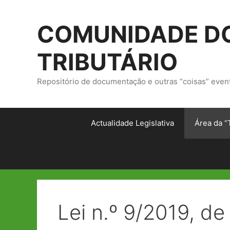
Saltar
para
COMUNIDADE DO
o
conteúdo
TRIBUTÁRIO
Repositório de documentação e outras “coisas” even
Actualidade Legislativa
Área da “
Lei n.º 9/2019, de