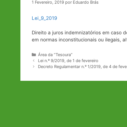
1 Fevereiro, 2019
por
Eduardo Brás
Lei_9_2019
Direito a juros indemnizatórios em caso 
em normas inconstitucionais ou ilegais, al
Categorias
Área da “Tesoura”
Navegação
Lei n.º 9/2019, de 1 de fevereiro
de
Decreto Regulamentar n.º 1/2019, de 4 de feve
artigos