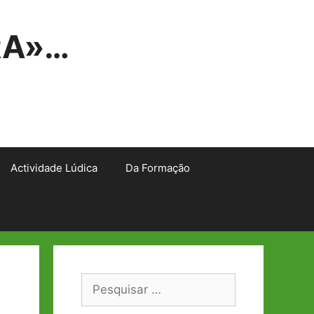
RA»…
Actividade Lúdica
Da Formação
Pesquisar
por: