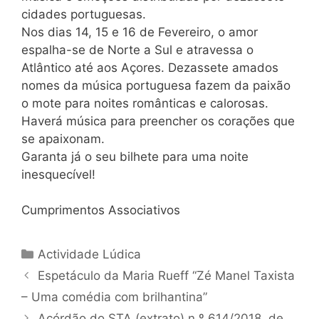
cidades portuguesas.
Nos dias 14, 15 e 16 de Fevereiro, o amor
espalha-se de Norte a Sul e atravessa o
Atlântico até aos Açores. Dezassete amados
nomes da música portuguesa fazem da paixão
o mote para noites românticas e calorosas.
Haverá música para preencher os corações que
se apaixonam.
Garanta já o seu bilhete para uma noite
inesquecível!
Cumprimentos Associativos
Categorias
Actividade Lúdica
Navegação
Espetáculo da Maria Rueff “Zé Manel Taxista
de
– Uma comédia com brilhantina”
artigos
Acórdão do STA (extrato) n.º 614/2018, de