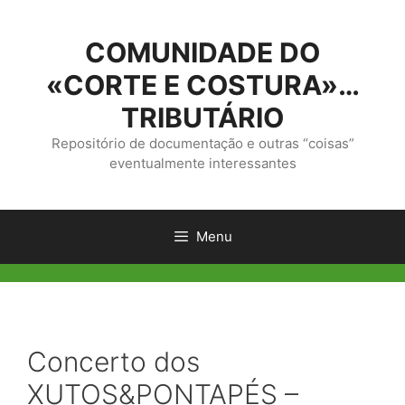
Saltar
para
COMUNIDADE DO
o
conteúdo
«CORTE E COSTURA»…
TRIBUTÁRIO
Repositório de documentação e outras “coisas”
eventualmente interessantes
Menu
Concerto dos
XUTOS&PONTAPÉS –