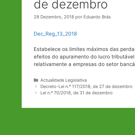
de dezembro
28 Dezembro, 2018
por
Eduardo Brás
Dec_Reg_13_2018
Estabelece os limites máximos das perdas
efeitos do apuramento do lucro tributáve
relativamente a empresas do setor bancár
Categorias
Actualidade Legislativa
Navegação
Decreto-Lei n.º 117/2018, de 27 de dezembro
de
Lei n.º 70/2018, de 31 de dezembro
artigos