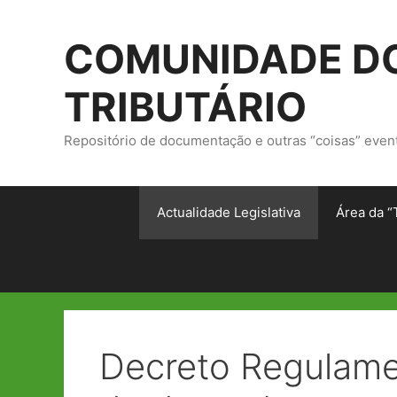
Saltar
para
COMUNIDADE DO
o
conteúdo
TRIBUTÁRIO
Repositório de documentação e outras “coisas” even
Actualidade Legislativa
Área da “
Decreto Regulamen