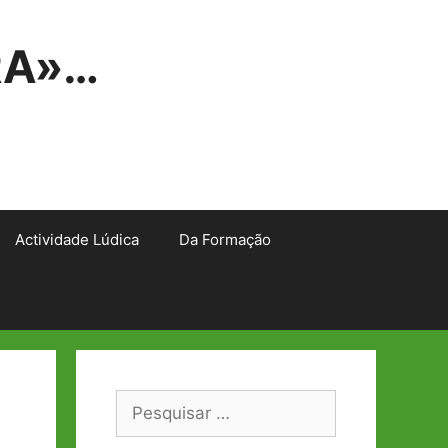
RA»…
Actividade Lúdica
Da Formação
Pesquisar
por: