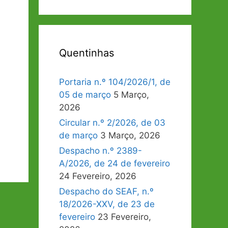
Quentinhas
Portaria n.º 104/2026/1, de
05 de março
5 Março,
2026
Circular n.º 2/2026, de 03
de março
3 Março, 2026
Despacho n.º 2389-
A/2026, de 24 de fevereiro
24 Fevereiro, 2026
Despacho do SEAF, n.º
18/2026-XXV, de 23 de
fevereiro
23 Fevereiro,