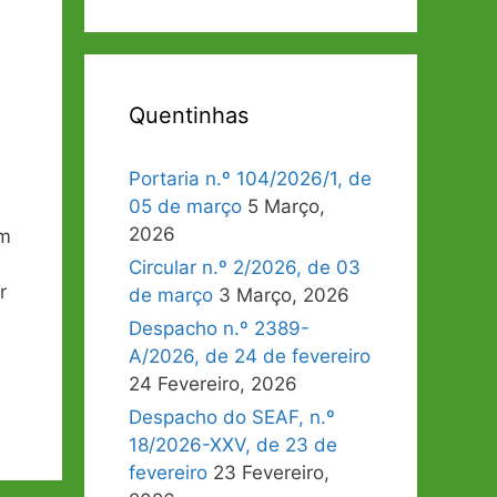
Quentinhas
Portaria n.º 104/2026/1, de
05 de março
5 Março,
2026
um
Circular n.º 2/2026, de 03
r
de março
3 Março, 2026
Despacho n.º 2389-
A/2026, de 24 de fevereiro
24 Fevereiro, 2026
Despacho do SEAF, n.º
18/2026-XXV, de 23 de
fevereiro
23 Fevereiro,