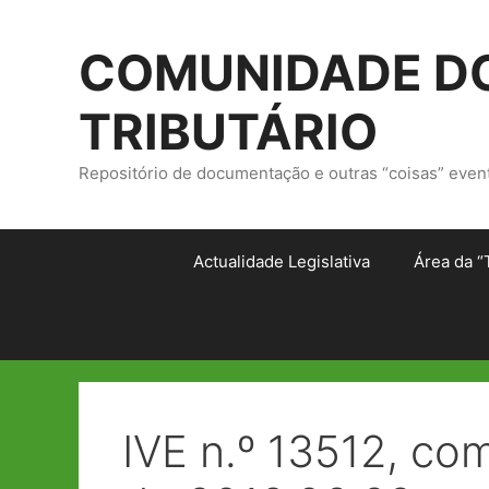
Saltar
para
COMUNIDADE DO
o
conteúdo
TRIBUTÁRIO
Repositório de documentação e outras “coisas” even
Actualidade Legislativa
Área da “
IVE n.º 13512, c