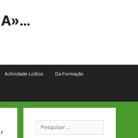
RA»…
Actividade Lúdica
Da Formação
,
Pesquisar
por: