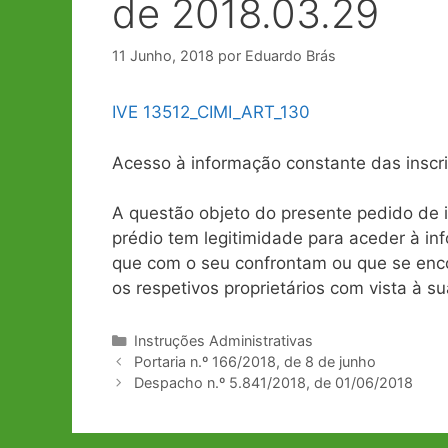
de 2018.03.29
11 Junho, 2018
por
Eduardo Brás
IVE 13512_CIMI_ART_130
Acesso à informação constante das inscri
A questão objeto do presente pedido de i
prédio tem legitimidade para aceder à in
que com o seu confrontam ou que se enco
os respetivos proprietários com vista à s
Categorias
Instruções Administrativas
Navegação
Portaria n.º 166/2018, de 8 de junho
de
Despacho n.º 5.841/2018, de 01/06/2018
artigos