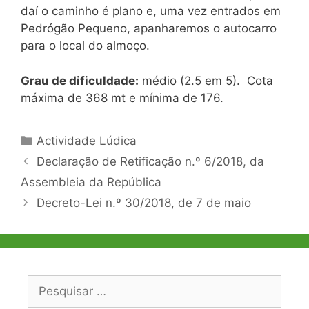
daí o caminho é plano e, uma vez entrados em
Pedrógão Pequeno, apanharemos o autocarro
para o local do almoço.
Grau de dificuldade:
médio (2.5 em 5). Cota
máxima de 368 mt e mínima de 176.
Categorias
Actividade Lúdica
Navegação
Declaração de Retificação n.º 6/2018, da
de
Assembleia da República
artigos
Decreto-Lei n.º 30/2018, de 7 de maio
Pesquisar
por: