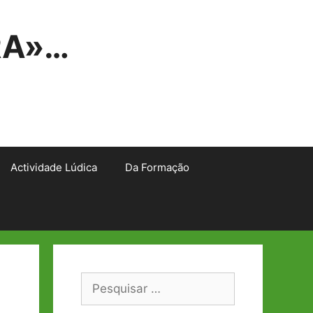
RA»…
Actividade Lúdica
Da Formação
Pesquisar
por: