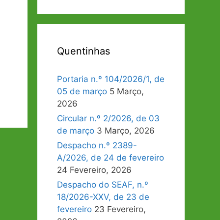
Quentinhas
Portaria n.º 104/2026/1, de
05 de março
5 Março,
2026
Circular n.º 2/2026, de 03
de março
3 Março, 2026
Despacho n.º 2389-
A/2026, de 24 de fevereiro
24 Fevereiro, 2026
Despacho do SEAF, n.º
18/2026-XXV, de 23 de
fevereiro
23 Fevereiro,