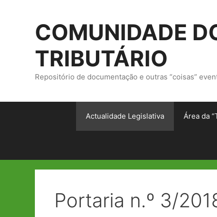
Saltar
para
COMUNIDADE DO
o
conteúdo
TRIBUTÁRIO
Repositório de documentação e outras “coisas” even
Actualidade Legislativa
Área da “
Portaria n.º 3/201