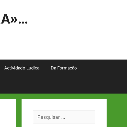
RA»…
Actividade Lúdica
Da Formação
Pesquisar
por: