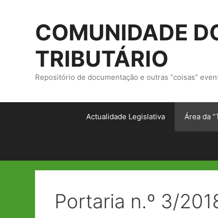
Saltar
para
COMUNIDADE DO
o
conteúdo
TRIBUTÁRIO
Repositório de documentação e outras “coisas” even
Actualidade Legislativa
Área da “
Portaria n.º 3/201