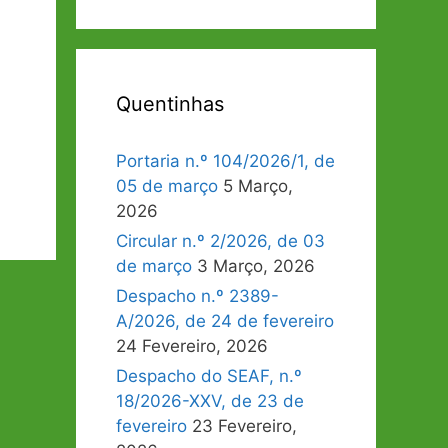
Quentinhas
Portaria n.º 104/2026/1, de
05 de março
5 Março,
2026
Circular n.º 2/2026, de 03
de março
3 Março, 2026
Despacho n.º 2389-
A/2026, de 24 de fevereiro
24 Fevereiro, 2026
Despacho do SEAF, n.º
18/2026-XXV, de 23 de
fevereiro
23 Fevereiro,