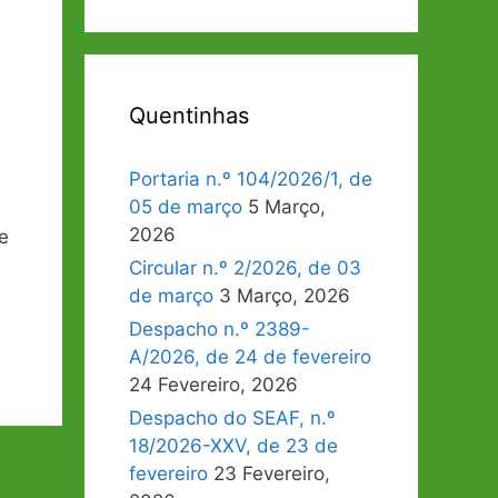
Quentinhas
Portaria n.º 104/2026/1, de
05 de março
5 Março,
2026
e
Circular n.º 2/2026, de 03
de março
3 Março, 2026
Despacho n.º 2389-
A/2026, de 24 de fevereiro
24 Fevereiro, 2026
Despacho do SEAF, n.º
18/2026-XXV, de 23 de
fevereiro
23 Fevereiro,