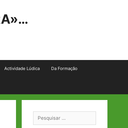
RA»…
Actividade Lúdica
Da Formação
Pesquisar
por: