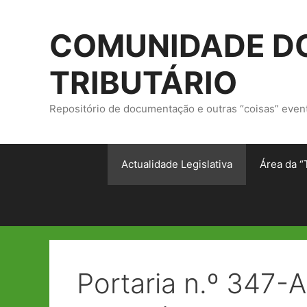
Saltar
para
COMUNIDADE DO
o
conteúdo
TRIBUTÁRIO
Repositório de documentação e outras “coisas” even
Actualidade Legislativa
Área da “
Portaria n.º 347-