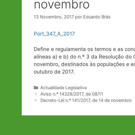
novembro
13 Novembro, 2017
por
Eduardo Brás
Port_347_A_2017
Define e regulamenta os termos e as cond
alíneas a) e b) do n.º 3 da Resolução do
novembro, destinados às populações e em
outubro de 2017.
Categorias
Actualidade Legislativa
Navegação
Aviso n.º 14328/2017, de 08/11
de
Decreto-Lei n.º 141/2017, de 14 de novembro
artigos