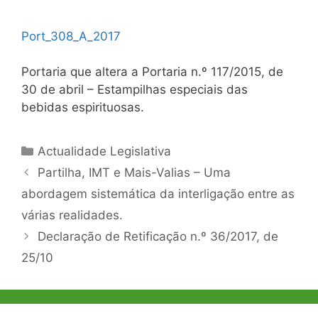
Port_308_A_2017
Portaria que altera a Portaria n.º 117/2015, de
30 de abril – Estampilhas especiais das
bebidas espirituosas.
Categorias
Actualidade Legislativa
Navegação
Partilha, IMT e Mais-Valias – Uma
de
abordagem sistemática da interligação entre as
artigos
várias realidades.
Declaração de Retificação n.º 36/2017, de
25/10