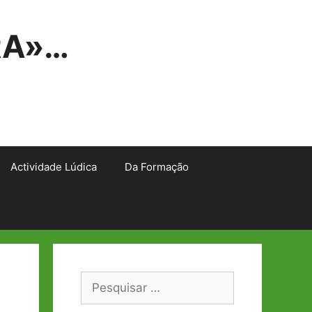
RA»…
Actividade Lúdica
Da Formação
Pesquisar
por: