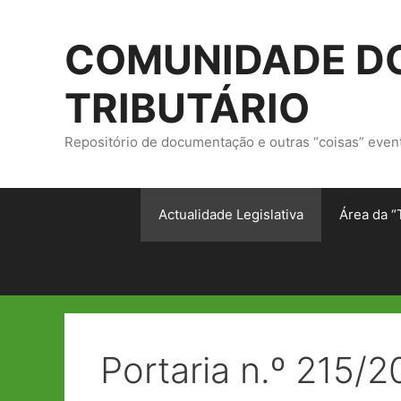
Saltar
para
COMUNIDADE DO
o
conteúdo
TRIBUTÁRIO
Repositório de documentação e outras “coisas” even
Actualidade Legislativa
Área da “
Portaria n.º 215/2