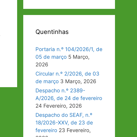
Quentinhas
o
Portaria n.º 104/2026/1, de
05 de março
5 Março,
2026
Circular n.º 2/2026, de 03
de março
3 Março, 2026
Despacho n.º 2389-
A/2026, de 24 de fevereiro
24 Fevereiro, 2026
Despacho do SEAF, n.º
18/2026-XXV, de 23 de
fevereiro
23 Fevereiro,