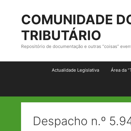
Saltar
para
COMUNIDADE DO
o
conteúdo
TRIBUTÁRIO
Repositório de documentação e outras “coisas” even
Actualidade Legislativa
Área da “
Despacho n.º 5.94