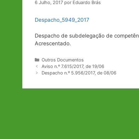
6 Julho, 2017
por
Eduardo Brás
Despacho_5949_2017
Despacho de subdelegação de competênci
Acrescentado.
Categorias
Outros Documentos
Navegação
Aviso n.º 7.615/2017, de 19/06
de
Despacho n.º 5.956/2017, de 08/06
artigos