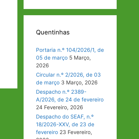
Quentinhas
Portaria n.º 104/2026/1, de
05 de março
5 Março,
2026
Circular n.º 2/2026, de 03
de março
3 Março, 2026
Despacho n.º 2389-
A/2026, de 24 de fevereiro
24 Fevereiro, 2026
Despacho do SEAF, n.º
18/2026-XXV, de 23 de
fevereiro
23 Fevereiro,