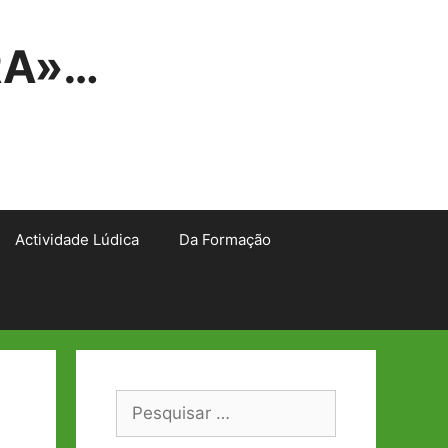
RA»…
Actividade Lúdica
Da Formação
Pesquisar
por: